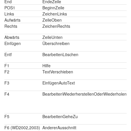
End
EndeZeile
POS1
BeginnZeile
Links
ZeichenLinks
Aufwärts
ZeileOben
Rechts
ZeichenRechts
Abwärts
ZeileUnten
Einfügen
Überschreiben
Entf
BearbeitenLöschen
F1
Hilfe
F2
TextVerschieben
F3
EinfügenAutoText
F4
BearbeitenWiederherstellenOderWiederholen
F5
BearbeitenGeheZu
F6 (WD2002,2003)
AndererAusschnitt