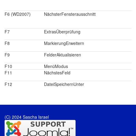
F6 (WD2007)
NächsterFensterausschnitt
F7
ExtrasÜberprüfung
F8
MarkierungErweitern
F9
FelderAktualisieren
F10
MenüModus
F11
NächstesFeld
F12
DateiSpeichernUnter
(C) 2024 Sascha Israel